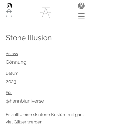
Stone Illusion
Anlass
Gönnung
Datum
2023
Für
@hannbiuniverse
Es sollte eine skintone Kostüm mit ganz
viel Glitzer werden.