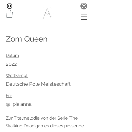
Zom Queen
Datum
2022
Wettkampf
Deutsche Pole Meisteschaft
Für
@_pia.anna
Zur Titelmelodie von der Serie ´The
Walking Dead´gab es dieses passende