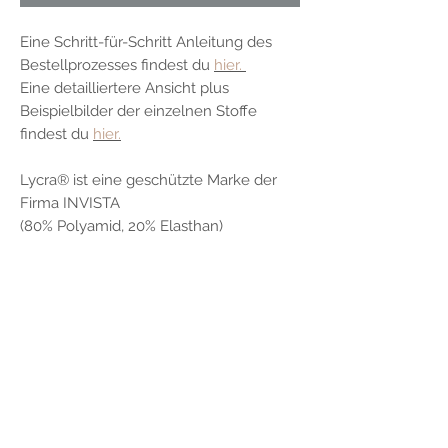
Eine Schritt-für-Schritt Anleitung des
Bestellprozesses findest du
hier.
Eine detailliertere Ansicht plus
Beispielbilder der einzelnen Stoffe
findest du
hier.
Lycra® ist eine geschützte Marke der
Firma INVISTA
(80% Polyamid, 20% Elasthan)
Flowce Poledesign
Alina Frey
Redderkamp 71a
24111 Kiel
Deutschland
E-Mail: flowcepoledesign@yahoo.com