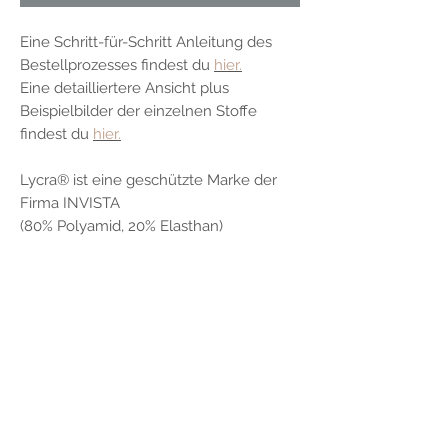
Eine Schritt-für-Schritt Anleitung des
Bestellprozesses findest du
hier.
Eine detailliertere Ansicht plus
Beispielbilder der einzelnen Stoffe
findest du
hier.
Lycra® ist eine geschützte Marke der
Firma INVISTA
(80% Polyamid, 20% Elasthan)
Flowce Poledesign
Alina Frey
Redderkamp 71a
24111 Kiel
Deutschland
E-Mail: flowcepoledesign@yahoo.com