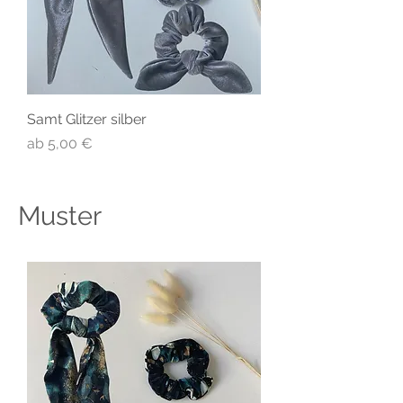
Samt Glitzer silber
Sale-Preis
ab
5,00 €
Muster